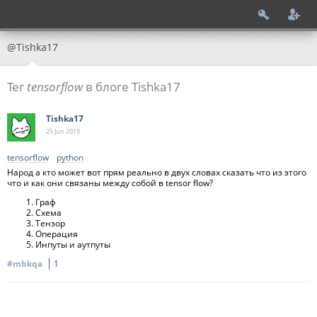
@Tishka17
Тег
tensorflow
в блоге Tishka17
Tishka17
25 Jun
2019
tensorflow
python
Народ а кто может вот прям реально в двух словах сказать что из этого
что и как они связаны между собой в tensor flow?
Граф
Схема
Тензор
Операция
Инпуты и аутпуты
#mbkqa
1