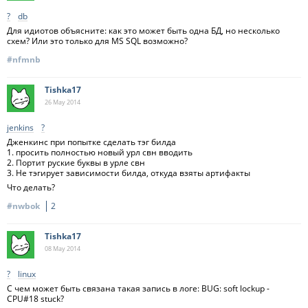
?
db
Для идиотов объясните: как это может быть одна БД, но несколько
схем? Или это только для MS SQL возможно?
#nfmnb
Tishka17
26 May
2014
jenkins
?
Дженкинс при попытке сделать тэг билда
1. просить полностью новый урл свн вводить
2. Портит руские буквы в урле свн
3. Не тэгирует зависимости билда, откуда взяты артифакты
Что делать?
#nwbok
2
Tishka17
08 May
2014
?
linux
С чем может быть связана такая запись в логе: BUG: soft lockup -
CPU#18 stuck?