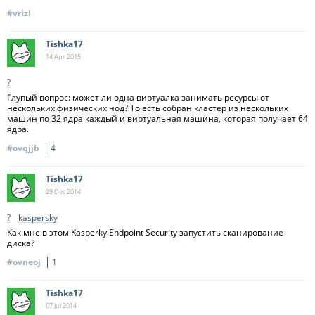
#vrlzl
Tishka17
14 Apr
2015
?
Глупый вопрос: может ли одна виртуалка занимать ресурсы от
нескольких физических нод? То есть собран кластер из нескольких
машин по 32 ядра каждый и виртуальная машина, которая получает 64
ядра.
#ovqjjb
4
Tishka17
29 Dec
2014
?
kaspersky
Как мне в этом Kasperky Endpoint Security запустить сканирование
диска?
#ovneoj
1
Tishka17
07 Jul
2014