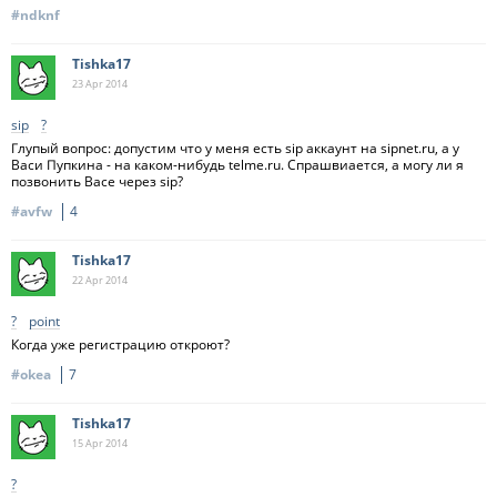
#ndknf
Tishka17
23 Apr
2014
sip
?
Глупый вопрос: допустим что у меня есть sip аккаунт на sipnet.ru, а у
Васи Пупкина - на каком-нибудь telme.ru. Спрашвиается, а могу ли я
позвонить Васе через sip?
#avfw
4
Tishka17
22 Apr
2014
?
point
Когда уже регистрацию откроют?
#okea
7
Tishka17
15 Apr
2014
?