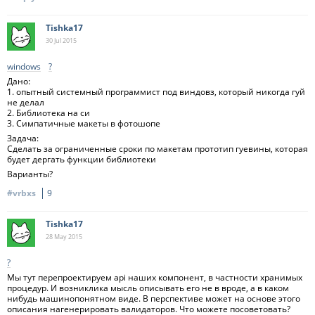
Tishka17
30 Jul
2015
windows
?
Дано:
1. опытный системный программист под виндовз, который никогда гуй
не делал
2. Библиотека на си
3. Симпатичные макеты в фотошопе
Задача:
Сделать за ограниченные сроки по макетам прототип гуевины, которая
будет дергать функции библиотеки
Варианты?
#vrbxs
9
Tishka17
28 May
2015
?
Мы тут перепроектируем api наших компонент, в частности хранимых
процедур. И возниклика мысль описывать его не в вроде, а в каком
нибудь машинопонятном виде. В перспективе может на основе этого
описания нагенерировать валидаторов. Что можете посоветовать?