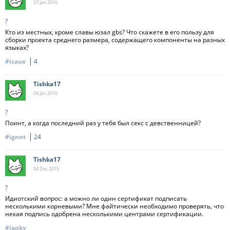
27 Jan
2016
?
Кто из местных, кроме славы юзал gbs? Что скажете в его пользу для
сборки проекта среднего размера, содержащего компоненты на разных
языках?
#icaux
4
Tishka17
04 Jan
2016
?
Поинт, а когда последний раз у тебя был секс с девственницей?
#ignnt
24
Tishka17
04 Dec
2015
?
Идиотский вопрос: а можно ли один сертификат подписать
несколькими корневыми? Мне файтически необходимо проверять, что
некая подпись одобрена несколькими центрами сертификации.
#iaqky