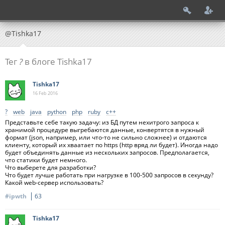
@Tishka17
Тег
?
в блоге Tishka17
Tishka17
16 Feb
2016
?
web
java
python
php
ruby
c++
Представьте себе такую задачу: из БД путем нехитрого запроса к
хранимой процедуре выгребаются данные, конвертятся в нужный
формат (json, например, или что-то не сильно сложнее) и отдаются
клиенту, который их хваатает по https (http вряд ли будет). Иногда надо
будет объединять данные из нескольких запросов. Предполагается,
что статики будет немного.
Что выберете для разработки?
Что будет лучше работать при нагрузке в 100-500 запросов в секунду?
Какой web-сервер использовать?
#ipwth
63
Tishka17