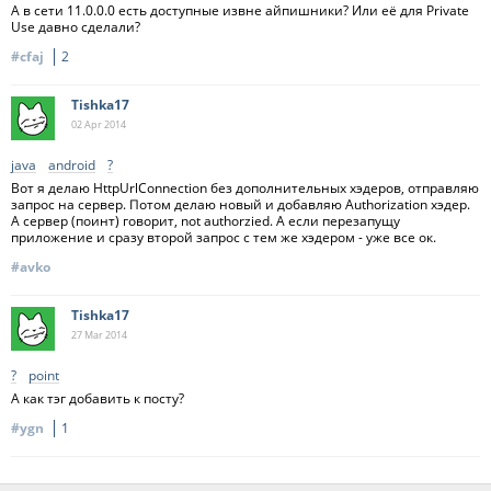
А в сети 11.0.0.0 есть доступные извне айпишники? Или её для Private
Use давно сделали?
#cfaj
2
Tishka17
02 Apr
2014
java
android
?
Вот я делаю HttpUrlConnection без дополнительных хэдеров, отправляю
запрос на сервер. Потом делаю новый и добавляю Authorization хэдер.
А сервер (поинт) говорит, not authorzied. А если перезапущу
приложение и сразу второй запрос с тем же хэдером - уже все ок.
#avko
Tishka17
27 Mar
2014
?
point
А как тэг добавить к посту?
#ygn
1