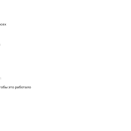
всех
1
1
тобы это работало