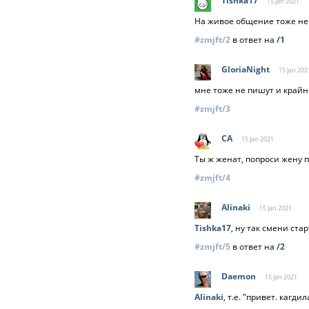
Tishka17
15 Jan
2021
На живое общение тоже не 
#zmjft/2
в ответ на
/1
GloriaNight
15 Jan
202
мне тоже не пишут и крайне
#zmjft/3
CA
15 Jan
2021
Ты ж женат, попроси жену 
#zmjft/4
Alinaki
15 Jan
2021
Tishka17
, ну так смени ст
#zmjft/5
в ответ на
/2
Daemon
15 Jan
2021
Alinaki
, т.е. "привет. кагди