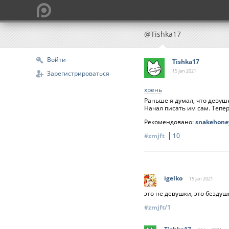
@Tishka17
Войти
Tishka17
15 Jan
2021
Зарегистрироваться
хрень
Раньше я думал, что девуш
Начал писать им сам. Тепе
Рекомендовано:
snakehone
#zmjft
10
igelko
15 Jan
2021
это не девушки, это бездуш
#zmjft/1