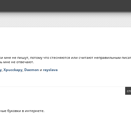
ки мне не пишут, потому что стесняются или считают неправильным писат
рь мне не отвечают.
y
,
Xpucckapy
,
Daemon
и
rayslava
сп
ные буковки в интернете.