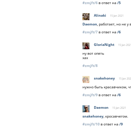
#zmjft/6
в ответ на
/5
Alinaki
15 Jan
2021
Daemon
, работает, но не у 
#zmjft/7
в ответ на
/6
GloriaNight
15 Jan
202
ну вот опять
хах
#zmjft/8
snakehoney
15 Jan
202
нужно быть красавчиком, ч
#zmjft/9
в ответ на
/6
Daemon
15 Jan
2021
snakehoney
, кросавчегом.
#zmjft/10
в ответ на
/9