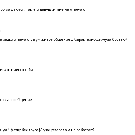
соглашаются, так что девушки мне не отвечают
1
 редко отвечают. а уж живое общение... /характерно дернула бровью/
писать вместо тебя
артовые сообщение
ла. дай фотку бес трусоф" уже устарело и не работает?!