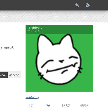
Tishka17
Tishka17
ь первой.
исок
дерево
itishka.org
22
76
1362
4596