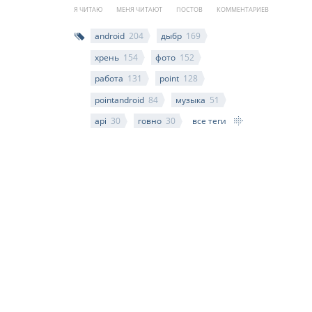
Я ЧИТАЮ
МЕНЯ ЧИТАЮТ
ПОСТОВ
КОММЕНТАРИЕВ
android
204
дыбр
169
хрень
154
фото
152
работа
131
point
128
pointandroid
84
музыка
51
api
30
говно
30
все теги