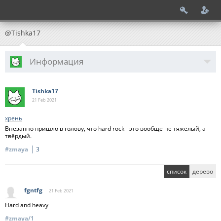
@Tishka17
Информация
Tishka17
21 Feb
2021
хрень
Внезапно пришло в голову, что hard rock - это вообще не тяжёлый, а
твёрдый.
#zmaya
3
список
дерево
fgntfg
21 Feb
2021
Hard and heavy
#zmaya/1