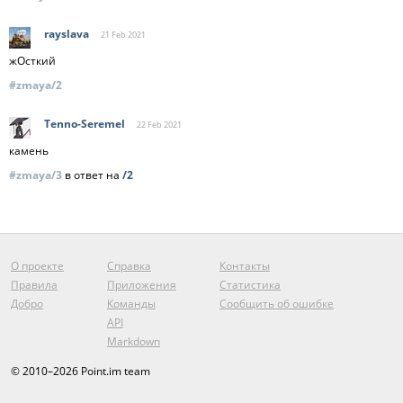
rayslava
21 Feb
2021
жОсткий
#zmaya/2
Tenno-Seremel
22 Feb
2021
камень
#zmaya/3
в ответ на
/2
О проекте
Справка
Контакты
Правила
Приложения
Статистика
Добро
Команды
Сообщить об ошибке
API
Markdown
© 2010–2026 Point.im team