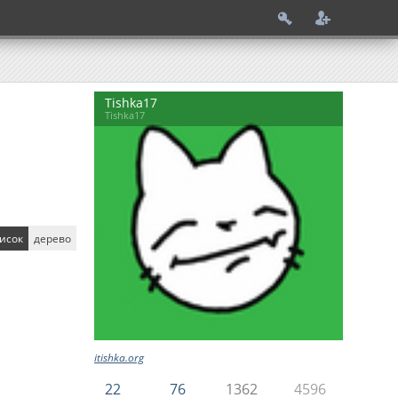
Tishka17
Tishka17
исок
дерево
itishka.org
22
76
1362
4596