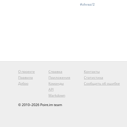
#zhraz/2
О проекте
Справка
Контакты
Правила
Приложения
Статистика
Добро
Команды
Сообщить об ошибке
API
Markdown
© 2010–2026 Point.im team