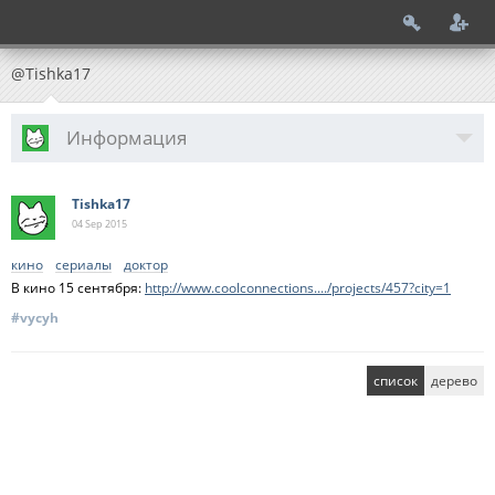
@Tishka17
Информация
Tishka17
04 Sep
2015
кино
сериалы
доктор
В кино 15 сентября:
http://www.coolconnections..../projects/457?city=1
#vycyh
список
дерево